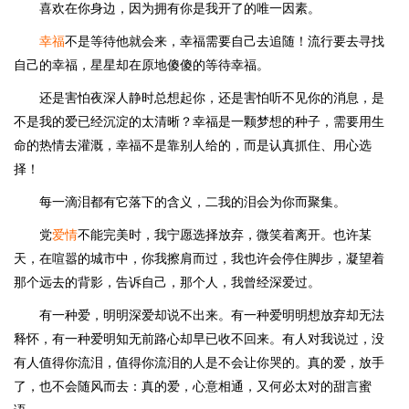
喜欢在你身边，因为拥有你是我开了的唯一因素。
幸福
不是等待他就会来，幸福需要自己去追随！流行要去寻找
自己的幸福，星星却在原地傻傻的等待幸福。
还是害怕夜深人静时总想起你，还是害怕听不见你的消息，是
不是我的爱已经沉淀的太清晰？幸福是一颗梦想的种子，需要用生
命的热情去灌溉，幸福不是靠别人给的，而是认真抓住、用心选
择！
每一滴泪都有它落下的含义，二我的泪会为你而聚集。
党
爱情
不能完美时，我宁愿选择放弃，微笑着离开。也许某
天，在喧嚣的城市中，你我擦肩而过，我也许会停住脚步，凝望着
那个远去的背影，告诉自己，那个人，我曾经深爱过。
有一种爱，明明深爱却说不出来。有一种爱明明想放弃却无法
释怀，有一种爱明知无前路心却早已收不回来。有人对我说过，没
有人值得你流泪，值得你流泪的人是不会让你哭的。真的爱，放手
了，也不会随风而去：真的爱，心意相通，又何必太对的甜言蜜