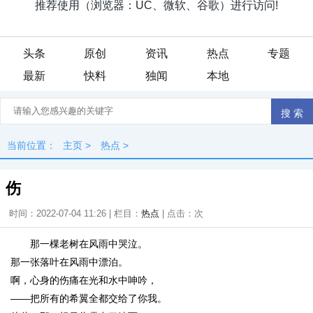
头条
原创
资讯
热点
专题
最新
快料
独闻
本地
当前位置：
主页
>
热点
>
伤
时间：2022-07-04 11:26 | 栏目：
热点
| 点击：
次
那一棵老树在风雨中哭泣。
那一张落叶在风雨中漂泊。
啊，心身的伤痛在光和水中呻吟，
——把所有的希翼全都交给了你我。