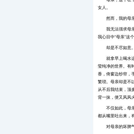
女人。
然而，我的母
我无法强求母
我心目中“母亲”这
却是不尽如意
就拿早上喝水
莹纯净的世界。有
香，倚窗边纱帘，
繁琐。母亲却是不
从不后我结束，顶
背一抹，便又风风
不仅如此，母
都从嘴里吐出来，
对母亲的坏脾