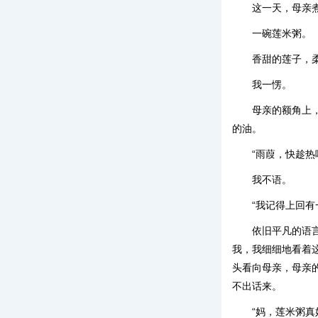
这一天，母亲
一碗莲米粥。
香甜的莲子，
我一愣。
母亲的额角上
的油。
“雨葭，快趁
我不语。
“我记得上回
依旧平凡的语
我，我细细地看着
头看向母亲，母亲
不出话来。
“妈，莲米粥真