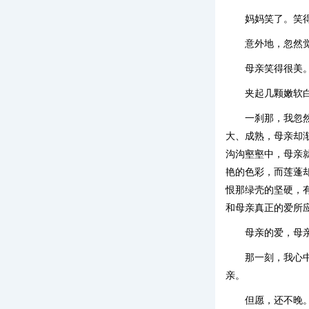
妈妈笑了。笑
意外地，忽然
母亲笑得很美
夹起几颗嫩软
一刹那，我忽
大、成熟，母亲却
沟沟壑壑中，母亲
艳的色彩，而莲蓬
恨那绿壳的坚硬，
和母亲真正的爱所
母亲的爱，母
那一刻，我心
亲。
但愿，还不晚