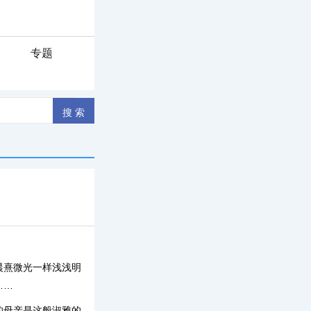
专题
晨熹微光一样浅浅明
……
的母亲是这般淑雅的