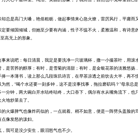
亲却总是高门大嗓，艳俗粗粝，做起事情来心急火燎，雷厉风行，平庸而
亲定要倾国倾城，但她至少要有内涵，性子不愠不火，柔雅温和，有诗意
个至高无上的形象。
。
这事来说吧：每日清晨，我定是要洗净一只玻璃杯，撒一小撮茶叶，用滚
时，是苦荞的醇厚；有时，是雪菊的清甜；有时，是金银花茶的淡雅悠扬
手捧一本薄书，读上那么几段珠玑诗言，在早茶凉透之前饮去大半，再不
以为然，“喝个水还要一刻多钟，这不是没事找事，拖拉磨矶吗？”母亲总
多一分钟，两大碗白开水咕咚咕咚，大口吞下，偶尔有水从嘴角流下，也
火火地炒菜去了。
亲的火爆脾气也像炸药似的，一点就着。稍不如意，便是一阵劈头盖脸的
有点像发怒的泼妇。
气，我可是没少安生，眼泪怒气也不少。