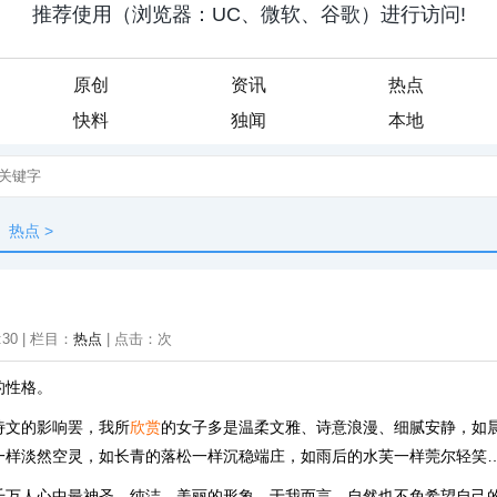
原创
资讯
热点
快料
独闻
本地
热点
>
:30 | 栏目：
热点
| 点击：
次
的性格。
诗文的影响罢，我所
欣赏
的女子多是温柔文雅、诗意浪漫、细腻安静，如
一样淡然空灵，如长青的落松一样沉稳端庄，如雨后的水芙一样莞尔轻笑
千万人心中最神圣、纯洁、美丽的形象，于我而言，自然也不免希望自己