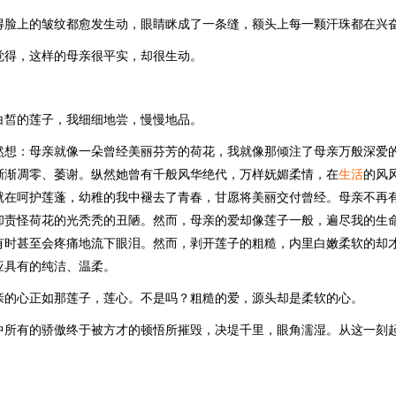
得脸上的皱纹都愈发生动，眼睛眯成了一条缝，额头上每一颗汗珠都在兴
觉得，这样的母亲很平实，却很生动。
。
白皙的莲子，我细细地尝，慢慢地品。
然想：母亲就像一朵曾经美丽芬芳的荷花，我就像那倾注了母亲万般深爱
渐渐凋零、萎谢。纵然她曾有千般风华绝代，万样妩媚柔情，在
生活
的风
就在呵护莲蓬，幼稚的我中褪去了青春，甘愿将美丽交付曾经。母亲不再
却责怪荷花的光秃秃的丑陋。然而，母亲的爱却像莲子一般，遍尽我的生
有时甚至会疼痛地流下眼泪。然而，剥开莲子的粗糙，内里白嫩柔软的却
应具有的纯洁、温柔。
亲的心正如那莲子，莲心。不是吗？粗糙的爱，源头却是柔软的心。
中所有的骄傲终于被方才的顿悟所摧毁，决堤千里，眼角濡湿。从这一刻
。