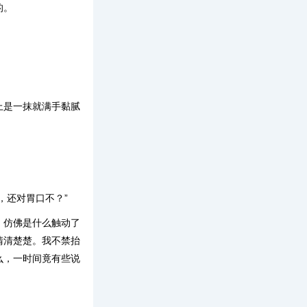
的。
上是一抹就满手黏腻
，还对胃口不？”
。仿佛是什么触动了
清清楚楚。我不禁抬
么，一时间竟有些说