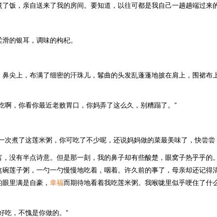
煮了饭，亲自送来了我的房间。要知道，以往可都是我自己一趟趟端过来
柔滑的银耳，调味的枸杞。
，鼻尖上，布满了细密的汗珠儿，鬈曲的头发乱蓬蓬地披在肩上，围裙布
热吃啊，你看你最近老败胃口，你妈弄了这么久，别糟蹋了。”
有一次煮了这莲米粥，你可吃了不少呢，还说妈妈做的菜最美味了，快尝尝
言，没有半点诗意。但是那一刻，我的鼻子却有些酸楚，眼窝子热乎乎的
这碗莲子粥，一勺一勺慢慢地吃着，咽着。许久前的事了，母亲却还记得
的眼里满是自豪，
幸福
而期待地看着我吃莲米粥。我喉咙里似乎哽住了什
好吃，不愧是你做的。”