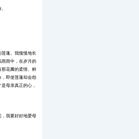
奋。
的莲蓬。我慢慢地长
风雨雨中，在岁月的
有那花瓣的柔情、鲜
命，即使莲蓬却会怨
才是母亲真正的心，
起，我要好好地爱母