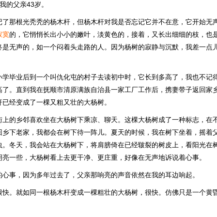
我的父亲43岁。
记了那根光秃秃的杨木杆，但杨木杆对我是否忘记它并不在意，它开始无
寂寞
的，它悄悄长出小小的嫩叶，淡黄色的，接着，又长出细细的枝，也
终是无声的，如一个闷着头走路的人。因为杨树的寂静与沉默，我差一点
小学毕业后到一个叫仇化屯的村子去读初中时，它长到多高了，我也不记
高了。直到我在抚顺市清原满族自治县一家工厂工作后，携妻带子返回家
杆已经变成了一棵又粗又壮的大杨树。
街上的乡邻喜欢坐在大杨树下乘凉、聊天。这棵大杨树成了一种标志，在
回乡下老家，我都会在树下待一阵儿。夏天的时候，我在树下坐着，摇着
虫。冬天，我会站在大杨树下，将肩膀倚在已经皲裂的树皮上，看阳光在
明亮一些，大杨树看上去更干净、更庄重，好像在无声地诉说着心事。
的心事，因为多年过去了，父亲那响亮的声音依然在我的耳边响起。
很快。就如同一根杨木杆变成一棵粗壮的大杨树，很快。仿佛只是一个黄