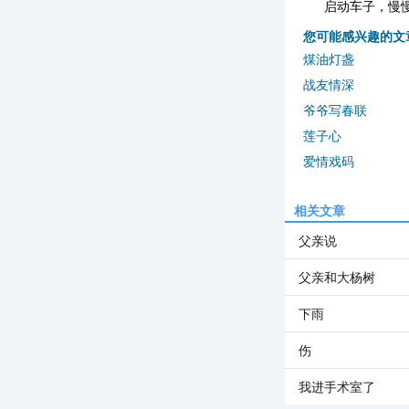
启动车子，慢
您可能感兴趣的文
煤油灯盏
战友情深
爷爷写春联
莲子心
爱情戏码
相关文章
父亲说
父亲和大杨树
下雨
伤
我进手术室了