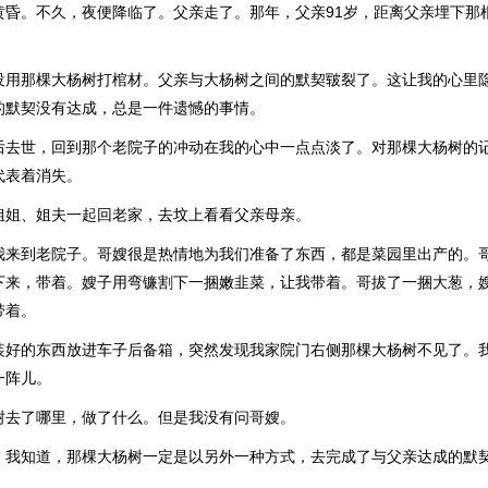
黄昏。不久，夜便降临了。父亲走了。那年，父亲91岁，距离父亲埋下那
没用那棵大杨树打棺材。父亲与大杨树之间的默契皲裂了。这让我的心里
的默契没有达成，总是一件遗憾的事情。
后去世，回到那个老院子的冲动在我的心中一点点淡了。对那棵大杨树的
代表着消失。
姐姐、姐夫一起回老家，去坟上看看父亲母亲。
我来到老院子。哥嫂很是热情地为我们准备了东西，都是菜园里出产的。
下来，带着。嫂子用弯镰割下一捆嫩韭菜，让我带着。哥拔了一捆大葱，
带着。
装好的东西放进车子后备箱，突然发现我家院门右侧那棵大杨树不见了。
一阵儿。
树去了哪里，做了什么。但是我没有问哥嫂。
，我知道，那棵大杨树一定是以另外一种方式，去完成了与父亲达成的默