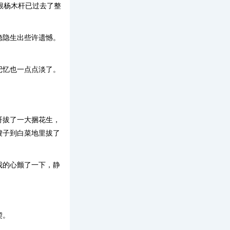
根杨木杆已过去了整
隐隐生出些许遗憾。
记忆也一点点淡了。
哥拔了一大捆花生，
嫂子到白菜地里拔了
我的心颤了一下，静
契。