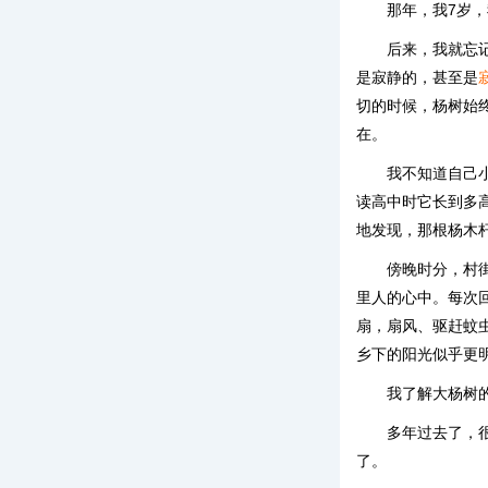
那年，我7岁，
后来，我就忘
是寂静的，甚至是
切的时候，杨树始
在。
我不知道自己
读高中时它长到多
地发现，那根杨木
傍晚时分，村
里人的心中。每次
扇，扇风、驱赶蚊
乡下的阳光似乎更
我了解大杨树
多年过去了，
了。