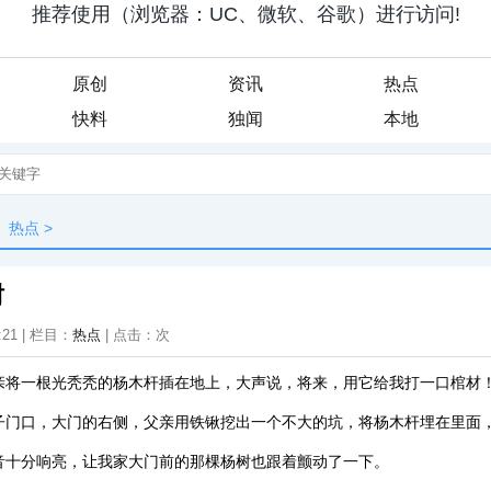
原创
资讯
热点
快料
独闻
本地
热点
>
树
:21 | 栏目：
热点
| 点击：
次
亲将一根光秃秃的杨木杆插在地上，大声说，将来，用它给我打一口棺材
子门口，大门的右侧，父亲用铁锹挖出一个不大的坑，将杨木杆埋在里面
音十分响亮，让我家大门前的那棵杨树也跟着颤动了一下。