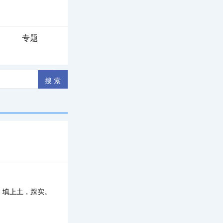
专题
！
，填上土，踩实。