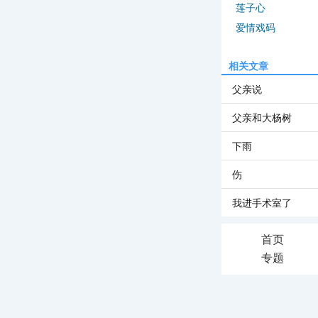
莲子心
爱情戏码
相关文章
父亲说
父亲和大杨树
下雨
伤
我进手术室了
首页
专题