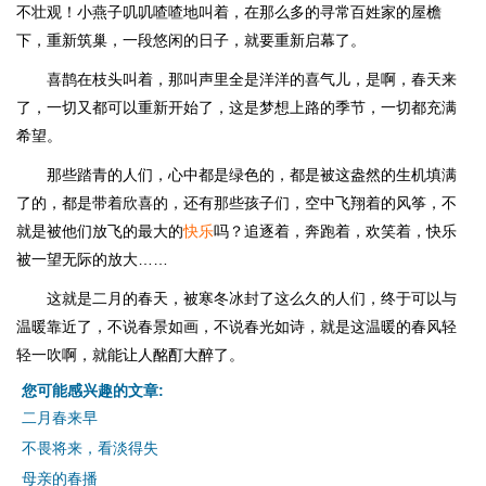
不壮观！小燕子叽叽喳喳地叫着，在那么多的寻常百姓家的屋檐
下，重新筑巢，一段悠闲的日子，就要重新启幕了。
喜鹊在枝头叫着，那叫声里全是洋洋的喜气儿，是啊，春天来
了，一切又都可以重新开始了，这是梦想上路的季节，一切都充满
希望。
那些踏青的人们，心中都是绿色的，都是被这盎然的生机填满
了的，都是带着欣喜的，还有那些孩子们，空中飞翔着的风筝，不
就是被他们放飞的最大的
快乐
吗？追逐着，奔跑着，欢笑着，快乐
被一望无际的放大……
这就是二月的春天，被寒冬冰封了这么久的人们，终于可以与
温暖靠近了，不说春景如画，不说春光如诗，就是这温暖的春风轻
轻一吹啊，就能让人酩酊大醉了。
您可能感兴趣的文章:
二月春来早
不畏将来，看淡得失
母亲的春播