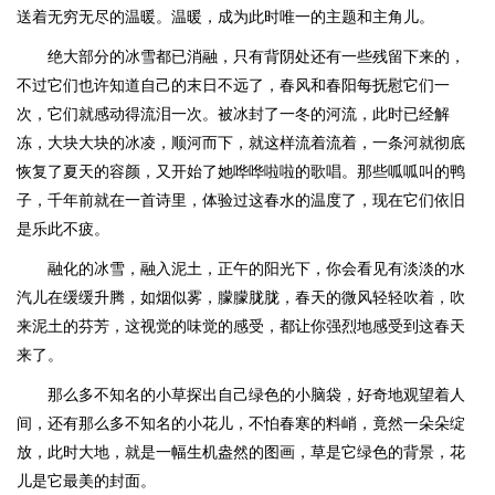
送着无穷无尽的温暖。温暖，成为此时唯一的主题和主角儿。
绝大部分的冰雪都已消融，只有背阴处还有一些残留下来的，
不过它们也许知道自己的末日不远了，春风和春阳每抚慰它们一
次，它们就感动得流泪一次。被冰封了一冬的河流，此时已经解
冻，大块大块的冰凌，顺河而下，就这样流着流着，一条河就彻底
恢复了夏天的容颜，又开始了她哗哗啦啦的歌唱。那些呱呱叫的鸭
子，千年前就在一首诗里，体验过这春水的温度了，现在它们依旧
是乐此不疲。
融化的冰雪，融入泥土，正午的阳光下，你会看见有淡淡的水
汽儿在缓缓升腾，如烟似雾，朦朦胧胧，春天的微风轻轻吹着，吹
来泥土的芬芳，这视觉的味觉的感受，都让你强烈地感受到这春天
来了。
那么多不知名的小草探出自己绿色的小脑袋，好奇地观望着人
间，还有那么多不知名的小花儿，不怕春寒的料峭，竟然一朵朵绽
放，此时大地，就是一幅生机盎然的图画，草是它绿色的背景，花
儿是它最美的封面。