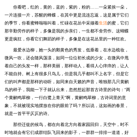
你看吧，红的，黄的，蓝的，紫的，粉的……一朵紧挨一朵，
一片连接一片，苏醒的蜂蝶，在其中更是流连忘返，这是属于它们
的季节，你看蜜蜂嗡嗡叫着，忙碌在花丛中采撷着
生活
的蜜，它们
那辛勤劳作的样子，多像是我的乡亲们，一生都不舍劳作。这蝴蝶
更是疯狂，你看它们舞蹈的样子，多像是在这花丛里的一种狂欢。
最爱水边柳，她一头的鹅黄色的秀发，低垂着，在水边梳妆，
微风一吹，还会随风荡漾，如同一位位初长成的少女，在微风中甩
着自己的头发一样，那样美丽，那样动人，看得人心痒痒的，让人
不能自持。树上有很多只鸟儿，但是我几乎都叫不上名字，但是它
们的叫声都是那样的动听，如同来自天籁的声音，唯独那几只黄鹂
鸟的样子，我能一下子就认出来，忽然想起那首古诗里的诗句：“两
个黄鹂鸣翠柳，一行白鹭上青天”啊，黄鹂鸣翠柳，古诗词里的意
象，不就被现实地摆放在你的眼前了吗？所以说，这如画的春景，
就是一首平平仄仄的诗。
那些迁徙的候鸟，都在向着北方向着家园回归，天空中，时不
时地就会有它们成群结队飞回来的影子，一群群一排排一道道，好