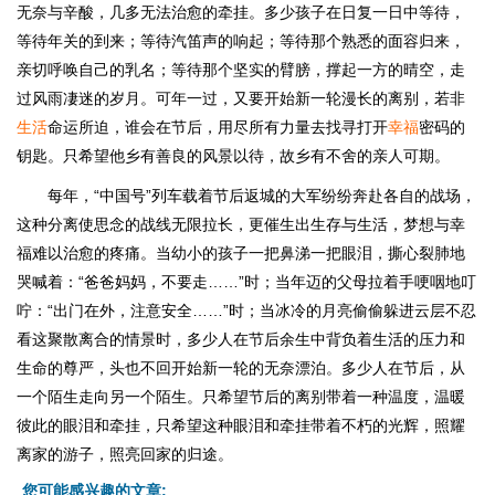
无奈与辛酸，几多无法治愈的牵挂。多少孩子在日复一日中等待，
等待年关的到来；等待汽笛声的响起；等待那个熟悉的面容归来，
亲切呼唤自己的乳名；等待那个坚实的臂膀，撑起一方的晴空，走
过风雨凄迷的岁月。可年一过，又要开始新一轮漫长的离别，若非
生活
命运所迫，谁会在节后，用尽所有力量去找寻打开
幸福
密码的
钥匙。只希望他乡有善良的风景以待，故乡有不舍的亲人可期。
每年，“中国号”列车载着节后返城的大军纷纷奔赴各自的战场，
这种分离使思念的战线无限拉长，更催生出生存与生活，梦想与幸
福难以治愈的疼痛。当幼小的孩子一把鼻涕一把眼泪，撕心裂肺地
哭喊着：“爸爸妈妈，不要走……”时；当年迈的父母拉着手哽咽地叮
咛：“出门在外，注意安全……”时；当冰冷的月亮偷偷躲进云层不忍
看这聚散离合的情景时，多少人在节后余生中背负着生活的压力和
生命的尊严，头也不回开始新一轮的无奈漂泊。多少人在节后，从
一个陌生走向另一个陌生。只希望节后的离别带着一种温度，温暖
彼此的眼泪和牵挂，只希望这种眼泪和牵挂带着不朽的光辉，照耀
离家的游子，照亮回家的归途。
您可能感兴趣的文章: